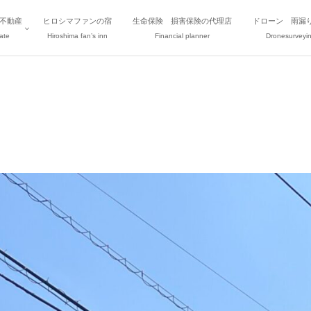
不動産
ヒロシマファンの宿
生命保険 損害保険の代理店
ドローン 雨漏
ate
Hiroshima fan’s inn
Financial planner
Dronesurveyi