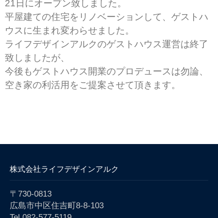
21日にオープン致しました。
生命保険 損害保険の代理店
Financial planner
平屋建ての住宅をリノベーションして、ゲストハ
ウスに生まれ変わらせました。
ライフデザインアルクのゲストハウス運営は終了
ドローン 雨漏り調査
致しましたが、
Dronesurveying
今後もゲストハウス開業のプロデュースは勿論、
空き家の利活用をご提案させて頂きます。
スタッフ
Staff
販売勧誘方針
privacy policy
株式会社ライフデザインアルク
〒730-0813
会社概要
広島市中区住吉町8-8-103
Company
Tel 082-577-5119