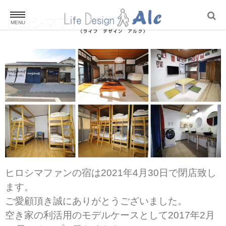
ヒロシマファンの宿
ホーム
Home
建築・不動産
Estate
物件情報
Property Information
ヒロシマファンの宿は2021年4月30日で閉店致し
ヒロシマファンの宿
ます。
Hiroshima fan’s inn
ご愛顧頂き誠にありがとうございました。
空き家の利活用のモデルケースとして2017年2月