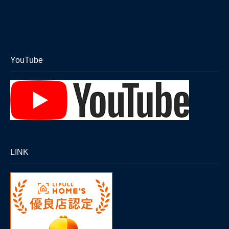
生命保険 損害保険の代理店
Financial planner
ドローン 雨漏り調査
YouTube
Dronesurveying
スタッフ
Staff
LINK
販売勧誘方針
privacy policy
会社概要
Company