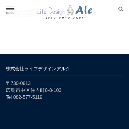
業務内容
ホーム
Home
建築・不動産
Estate
株式会社ライフデザインアルク
物件情報
〒730-0813
Property Information
広島市中区住吉町8-8-103
Tel 082-577-5119
ヒロシマファンの宿
Hiroshima fan’s inn